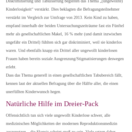
Diskriminierung und Tabuisierung begleiten das Thema „(ungewollte)
Kinderlosigkeit“ verstärkt. Dies beklagten die Befragungsteilnehmer
verstärkt im Vergleich zur Umfrage von 2013. Kein Kind zu haben,
empfand innerhalb der beiden Untersuchungszeiträume fast ein Fünftel
mehr als gesellschaftlichen Makel, 16 % mehr (und damit inzwischen
ungefähr ein Drittel) fühlten sich gar diskriminiert, weil sie kinderlos
waren. Und ebenfalls knapp ein Drittel aller ungewollt kinderlosen
Frauen haben bereits soziale Ausgrenzung/Stigmatisierungen deswegen
erlebt.
Dass das Thema generell in einen gesellschaftlichen Tabubereich fällt,
kennen laut der aktuellen Befragung über die Hälfte aller, die einen
unerfüllten Kinderwunsch hegen.
Natürliche Hilfe im Dreier-Pack
Offensichtlich tun sich viele ungewollt Kinderlose schwer, alle
medizinischen Möglichkeiten der modernen Reproduktionsmedizin
auszunutzen – die Skepsis scheint groß zu sein. Viele setzen daher