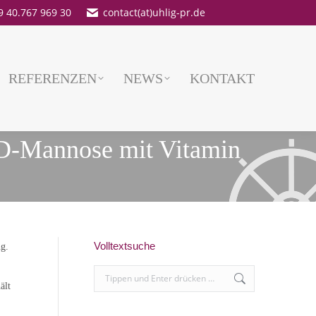
9 40.767 969 30
contact(at)uhlig-pr.de
REFERENZEN
NEWS
KONTAKT
 D-Mannose mit Vitamin
Volltextsuche
ng.
Search:
ält