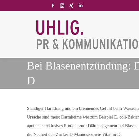
Facebook
Instagram
XING
Linkedin
page
page
page
page
opens
opens
opens
opens
in
in
in
in
new
new
new
new
window
window
window
window
Bei Blasenentzündung: 
D
Ständiger Harndrang und ein brennendes Gefühl beim Wasserlas
Ursache sind meist Darmkeime wie zum Beispiel E. coli-Bakter
apothekenexklusives Produkt zum Diätmanagement bei Blasenen
die Neuheit den Zucker D-Mannose sowie Vitamin D.