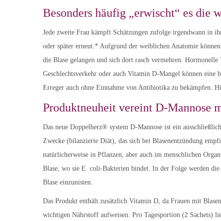
Besonders häufig „erwischt“ es die 
Jede zweite Frau kämpft Schätzungen zufolge irgendwann in ih
oder später erneut.* Aufgrund der weiblichen Anatomie können
die Blase gelangen und sich dort rasch vermehren. Hormonelle 
Geschlechtsverkehr oder auch Vitamin D-Mangel können eine bak
Erreger auch ohne Einnahme von Antibiotika zu bekämpfen. H
Produktneuheit vereint D-Mannose m
Das neue Doppelherz® system D-Mannose ist ein ausschließlich 
Zwecke (bilanzierte Diät), das sich bei Blasenentzündung empfi
natürlicherweise in Pflanzen, aber auch im menschlichen Org
Blase, wo sie E. coli-Bakterien bindet. In der Folge werden d
Blase einzunisten.
Das Produkt enthält zusätzlich Vitamin D, da Frauen mit Blas
wichtigen Nährstoff aufweisen. Pro Tagesportion (2 Sachets) l