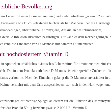
weibliche Bevölkerung
rem Leben mit einer Blasenentzündung und viele Betroffene „erwischt“ es früh
 Darmkeime wie E. coli-Bakterien leichter als bei Männern über die Harnwege
Veränderungen, übertriebene Intimhygiene, Auskühlen des Intimbereichs,
terielle Infektion zusätzlich begünstigen. Oft kann es dem Körper gelingen, 
ier kann die Einnahme von D-Mannose mit Vitamin D unterstützen.
it hochdosiertem Vitamin D
in Apotheken erhältliches diätetisches Lebensmittel für besondere medizinisch
ehlt. Die in dem Produkt enthaltene D-Mannose ist eine spezielle Zuckerart, di
anismus vorkommt. Nach der Einnahme gelangt die D-Mannose unverändert in d
ie Keime vermehrt mit dem Urin ausgeschieden, statt sich in den Harnwegen und
enentzündungen oft niedrige Spiegel an diesem für die Funktion des Immunsyst
iefert das Produkt 50 µg beziehungsweise 2.000 I.E. Vitamin D.