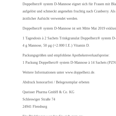
Doppelherz® system D-Mannose eignet sich für Frauen mit Bla
aufgelöst und schmeckt angenehm fruchtig nach Cranberry. Als
ärztlicher Aufsicht verwendet werden.
Doppelherz® system D-Mannose ist seit Mitte Mai 2019 exklusi
1 Tagesdosis à 2 Sachets Trinkgranulat Doppelherz® system D-
4 g Mannose, 50 µg (=2.000 I.E.) Vitamin D.
Packungsgrößen und empfohlene Apothekenverkaufspreise:
1 Packung Doppelherz® system D-Mannose à 14 Sachets (PZN 1
Weitere Informationen unter www.doppelherz.de.
Abdruck honorarfrei / Belegexemplar erbeten
Queisser Pharma GmbH & Co. KG
Schleswiger Straße 74
24941 Flensburg