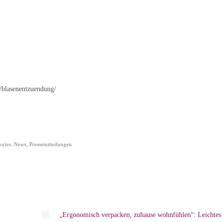
/blasenentzuendung/
ories:
News
,
Pressemitteilungen
„Ergonomisch verpacken, zuhause wohnfühlen“: Leichtes