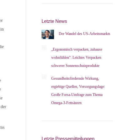
er
Letzte News
 in
Der Wandel des US-Arbeitsmarkts
die
„Ergonomisch verpacken, zuhause
wohnfühlen“: Leichtes Verpacken
schwerer Sonnenschutzprodukte
Gesundheitsfördernde Wirkung,
e
ergiebige Quellen, Versorgungslage:
e
Große Forsa-Umfrage zum Thema
ie
Omega-3-Fettsäuren
 der
ems
Letzte Pressemitteilungen