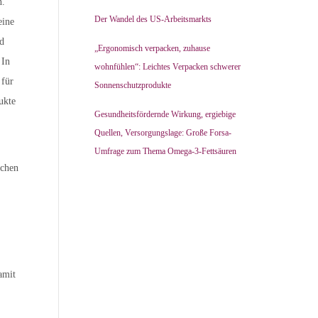
n.
Der Wandel des US-Arbeitsmarkts
eine
nd
„Ergonomisch verpacken, zuhause
 In
wohnfühlen“: Leichtes Verpacken schwerer
 für
Sonnenschutzprodukte
ukte
Gesundheitsfördernde Wirkung, ergiebige
Quellen, Versorgungslage: Große Forsa-
Umfrage zum Thema Omega-3-Fettsäuren
üchen
amit