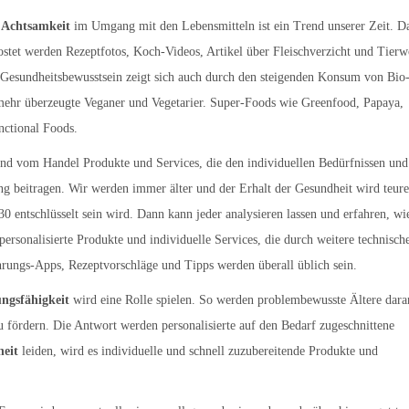
d
Achtsamkeit
im Umgang mit den Lebensmitteln ist ein Trend unserer Zeit. D
ostet werden Rezeptfotos, Koch-Videos, Artikel über Fleischverzicht und Tierw
Gesundheitsbewusstsein zeigt sich auch durch den steigenden Konsum von Bio
ehr überzeugte Veganer und Vegetarier. Super-Foods wie Greenfood, Papaya,
nctional Foods.
und vom Handel Produkte und Services, die den individuellen Bedürfnissen und
g beitragen. Wir werden immer älter und der Erhalt der Gesundheit wird teure
0 entschlüsselt sein wird. Dann kann jeder analysieren lassen und erfahren, wi
personalisierte Produkte und individuelle Services, die durch weitere technisch
ungs-Apps, Rezeptvorschläge und Tipps werden überall üblich sein.
ungsfähigkeit
wird eine Rolle spielen. So werden problembewusste Ältere dara
 zu fördern. Die Antwort werden personalisierte auf den Bedarf zugeschnittene
heit
leiden, wird es individuelle und schnell zuzubereitende Produkte und