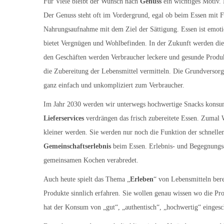
Für Viele bleibt der Wunsch nach
Genuss
ein wichtiges Motiv. 
Der Genuss steht oft im Vordergrund, egal ob beim Essen mit Fr
Nahrungsaufnahme mit dem Ziel der Sättigung. Essen ist emotio
bietet Vergnügen und Wohlbefinden. In der Zukunft werden di
den Geschäften werden Verbraucher leckere und gesunde Produkt
die Zubereitung der Lebensmittel vermitteln. Die Grundversor
ganz einfach und unkompliziert zum Verbraucher.
Im Jahr 2030 werden wir unterwegs hochwertige Snacks konsum
Lieferservices
verdrängen das frisch zubereitete Essen. Zumal
kleiner werden. Sie werden nur noch die Funktion der schnell
Gemeinschaftserlebnis
beim Essen. Erlebnis- und Begegnungso
gemeinsamen Kochen verabredet.
Auch heute spielt das Thema „
Erleben
“ von Lebensmitteln bere
Produkte sinnlich erfahren. Sie wollen genau wissen wo die Pr
hat der Konsum von „gut“, „authentisch“, „hochwertig“ eingesc