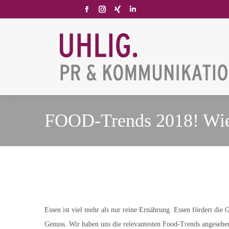
Facebook
Instagram
XING
Linkedin
page
page
page
page
opens
opens
opens
opens
in
in
in
in
new
new
new
new
window
window
window
window
FOOD-Trends 2018! Wie 
Essen ist viel mehr als nur reine Ernährung. Essen fördert die 
Genuss. Wir haben uns die relevantesten Food-Trends angesehen 