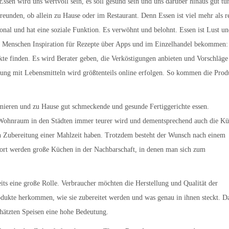
Essen wird uns wertvoll sein, es soll gesund sein und uns darüber hinaus gut tu
eunden, ob allein zu Hause oder im Restaurant. Denn Essen ist viel mehr als r
nal und hat eine soziale Funktion. Es verwöhnt und belohnt. Essen ist Lust u
e Menschen Inspiration für Rezepte über Apps und im Einzelhandel bekommen:
e finden. Es wird Berater geben, die Verköstigungen anbieten und Vorschläge
gung mit Lebensmitteln wird größtenteils online erfolgen. So kommen die Prod
ieren und zu Hause gut schmeckende und gesunde Fertiggerichte essen.
 Wohnraum in den Städten immer teurer wird und dementsprechend auch die K
en Zubereitung einer Mahlzeit haben. Trotzdem besteht der Wunsch nach einem
rt werden große Küchen in der Nachbarschaft, in denen man sich zum
its eine große Rolle. Verbraucher möchten die Herstellung und Qualität der
odukte herkommen, wie sie zubereitet werden und was genau in ihnen steckt. D
hätzten Speisen eine hohe Bedeutung.