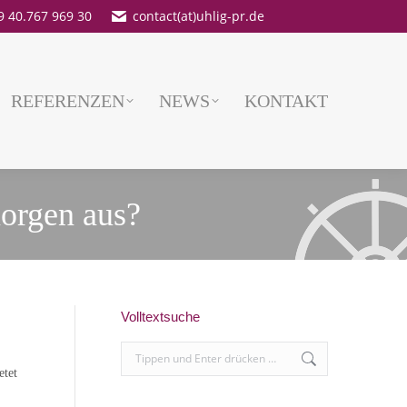
9 40.767 969 30
contact(at)uhlig-pr.de
REFERENZEN
NEWS
KONTAKT
orgen aus?
Volltextsuche
Search:
etet