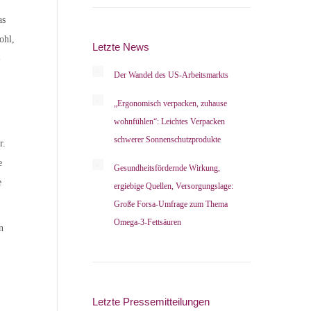
as
ohl,
Letzte News
-
Der Wandel des US-Arbeitsmarkts
„Ergonomisch verpacken, zuhause
wohnfühlen“: Leichtes Verpacken
schwerer Sonnenschutzprodukte
r.
e
Gesundheitsfördernde Wirkung,
e
ergiebige Quellen, Versorgungslage:
Große Forsa-Umfrage zum Thema
Omega-3-Fettsäuren
n
Letzte Pressemitteilungen