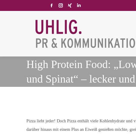
Facebook
Instagram
XING
Linkedin
page
page
page
page
opens
opens
opens
opens
in
in
in
in
new
new
new
new
window
window
window
window
High Protein Food: „Low
und Spinat“ – lecker und
Pizza liebt jeder! Doch Pizza enthält viele Kohlenhydrate und v
darüber hinaus mit einem Plus an Eiweiß genießen möchte, gre