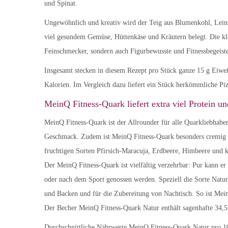
und Spinat.
Ungewöhnlich und kreativ wird der Teig aus Blumenkohl, Lein
viel gesundem Gemüse, Hüttenkäse und Kräutern belegt. Die klei
Feinschmecker, sondern auch Figurbewusste und Fitnessbegeiste
Insgesamt stecken in diesem Rezept pro Stück ganze 15 g Eiwei
Kalorien. Im Vergleich dazu liefert ein Stück herkömmliche Piz
MeinQ Fitness-Quark liefert extra viel Protein u
MeinQ Fitness-Quark ist der Allrounder für alle Quarkliebhaber
Geschmack. Zudem ist MeinQ Fitness-Quark besonders cremig im
fruchtigen Sorten Pfirsich-Maracuja, Erdbeere, Himbeere und kös
Der MeinQ Fitness-Quark ist vielfältig verzehrbar: Pur kann er
oder nach dem Sport genossen werden. Speziell die Sorte Natur
und Backen und für die Zubereitung von Nachtisch. So ist MeinQ
Der Becher MeinQ Fitness-Quark Natur enthält sagenhafte 34,5g 
Durchschnittliche Nährwerte MeinQ Fitness-Quark Natur pro 1