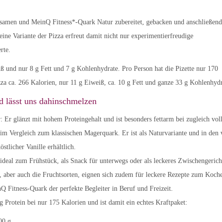
samen und MeinQ Fitness*-Quark Natur zubereitet, gebacken und anschließend
ne Variante der Pizza erfreut damit nicht nur experimentierfreudige
rte.
ß und nur 8 g Fett und 7 g Kohlenhydrate. Pro Person hat die Pizette nur 170
za ca. 266 Kalorien, nur 11 g Eiweiß, ca. 10 g Fett und ganze 33 g Kohlenhydr
nd lässt uns dahinschmelzen
: Er glänzt mit hohem Proteingehalt und ist besonders fettarm bei zugleich vo
 Vergleich zum klassischen Magerquark. Er ist als Naturvariante und in den 
tlicher Vanille erhältlich.
 ideal zum Frühstück, als Snack für unterwegs oder als leckeres Zwischengerich
, aber auch die Fruchtsorten, eignen sich zudem für leckere Rezepte zum Koch
 Fitness-Quark der perfekte Begleiter in Beruf und Freizeit.
Protein bei nur 175 Kalorien und ist damit ein echtes Kraftpaket:
00 g