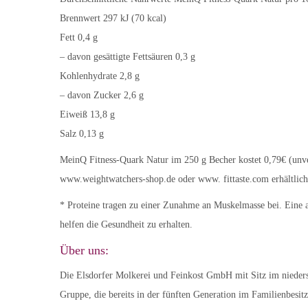
Brennwert 297 kJ (70 kcal)
Fett 0,4 g
– davon gesättigte Fettsäuren 0,3 g
Kohlenhydrate 2,8 g
– davon Zucker 2,6 g
Eiweiß 13,8 g
Salz 0,13 g
MeinQ Fitness-Quark Natur im 250 g Becher kostet 0,79€ (unver
www.weightwatchers-shop.de oder www. fittaste.com erhältlich
* Proteine tragen zu einer Zunahme an Muskelmasse bei. Eine
helfen die Gesundheit zu erhalten.
Über uns:
Die Elsdorfer Molkerei und Feinkost GmbH mit Sitz im nieders
Gruppe, die bereits in der fünften Generation im Familienbes