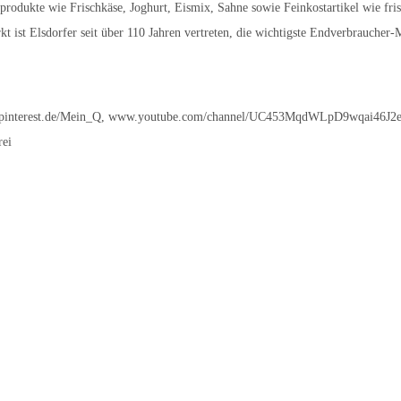
odukte wie Frischkäse, Joghurt, Eismix, Sahne sowie Feinkostartikel wie fri
t ist Elsdorfer seit über 110 Jahren vertreten, die wichtigste Endverbraucher
pinterest.de/Mein_Q, www.youtube.com/channel/UC453MqdWLpD9wqai46J2
rei