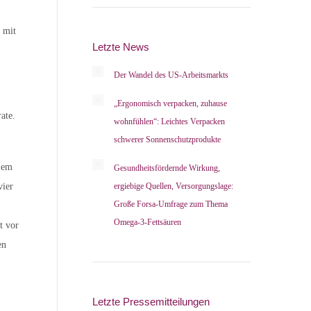
 mit
Letzte News
Der Wandel des US-Arbeitsmarkts
„Ergonomisch verpacken, zuhause
ate.
wohnfühlen“: Leichtes Verpacken
schwerer Sonnenschutzprodukte
llem
Gesundheitsfördernde Wirkung,
vier
ergiebige Quellen, Versorgungslage:
Große Forsa-Umfrage zum Thema
Omega-3-Fettsäuren
t vor
en
Letzte Pressemitteilungen