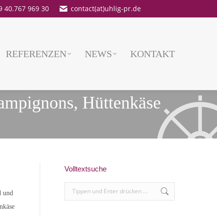
9 40.767 969 30
contact(at)uhlig-pr.de
REFERENZEN
NEWS
KONTAKT
hampignons, Hüttenkäse
Volltextsuche
Search:
d und
enkäse