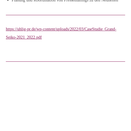
Planung und Koordination von Pressemailings zu den Neuheiten
https://uhlig-pr.de/wp-content/uploads/2022/03/CaseStudie_Grand-
Seiko-2021_2022.pdf