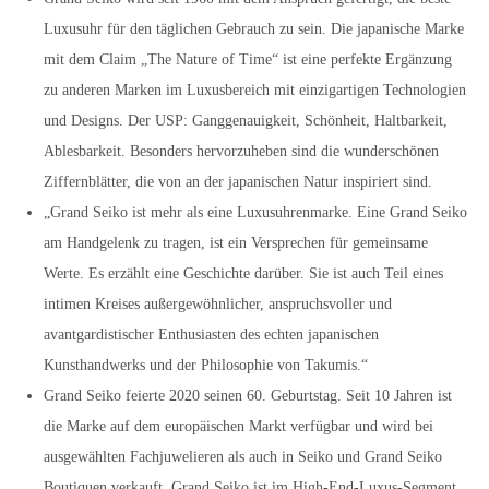
Luxusuhr für den täglichen Gebrauch zu sein. Die japanische Marke
mit dem Claim „The Nature of Time“ ist eine perfekte Ergänzung
zu anderen Marken im Luxusbereich mit einzigartigen Technologien
und Designs. Der USP: Ganggenauigkeit, Schönheit, Haltbarkeit,
Ablesbarkeit. Besonders hervorzuheben sind die wunderschönen
Ziffernblätter, die von an der japanischen Natur inspiriert sind.
„Grand Seiko ist mehr als eine Luxusuhrenmarke. Eine Grand Seiko
am Handgelenk zu tragen, ist ein Versprechen für gemeinsame
Werte. Es erzählt eine Geschichte darüber. Sie ist auch Teil eines
intimen Kreises außergewöhnlicher, anspruchsvoller und
avantgardistischer Enthusiasten des echten japanischen
Kunsthandwerks und der Philosophie von Takumis.“
Grand Seiko feierte 2020 seinen 60. Geburtstag. Seit 10 Jahren ist
die Marke auf dem europäischen Markt verfügbar und wird bei
ausgewählten Fachjuwelieren als auch in Seiko und Grand Seiko
Boutiquen verkauft. Grand Seiko ist im High-End-Luxus-Segment